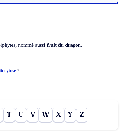
 épiphytes, nommé aussi
fruit du dragon
.
tiocytose
?
T
U
V
W
X
Y
Z