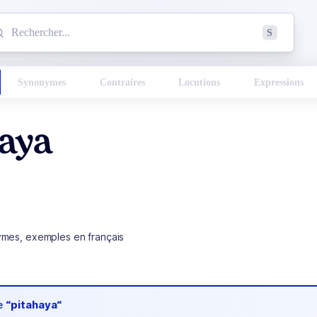
mmencez à chercher un mot dans le dictionnaire :
S
esults found.
Synonymes
Contraires
Locutions
Expressions
haya
ymes, exemples en français
de
“pitahaya“