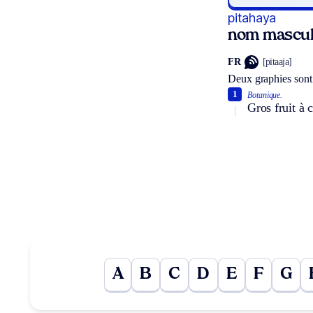
pitahaya
nom mascul
FR
[pitaaja]
Deux graphies sont
1
Botanique.
Gros fruit à 
A
B
C
D
E
F
G