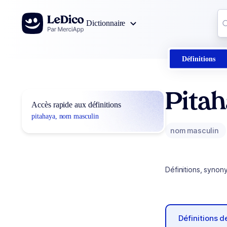
Aller au contenu
Co
Dictionnaire
0
r
Définitions
Pita
Accès rapide aux définitions
pitahaya, nom masculin
nom masculin
Définitions, synon
Définitions 