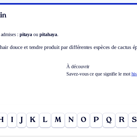
in
 admises :
pitaya
ou
pitahaya
.
chair douce et tendre produit par différentes espèces de cactus
À découvrir
Savez-vous ce que signifie le mot
his
H
I
J
K
L
M
N
O
P
Q
R
S