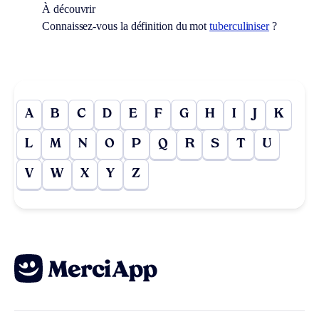
À découvrir
Connaissez-vous la définition du mot
tuberculiniser
?
A
B
C
D
E
F
G
H
I
J
K
L
M
N
O
P
Q
R
S
T
U
V
W
X
Y
Z