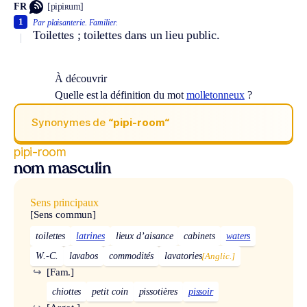
FR
[pipiʀum]
1
Par plaisanterie.
Familier.
Toilettes ; toilettes dans un lieu public.
À découvrir
Quelle est la définition du mot
molletonneux
?
Synonymes de
“pipi-room“
pipi-room
nom masculin
Sens principaux
[Sens commun]
toilettes
latrines
lieux d’aisance
cabinets
waters
W.-C.
lavabos
commodités
lavatories
[Anglic.]
↪
[Fam.]
chiottes
petit coin
pissotières
pissoir