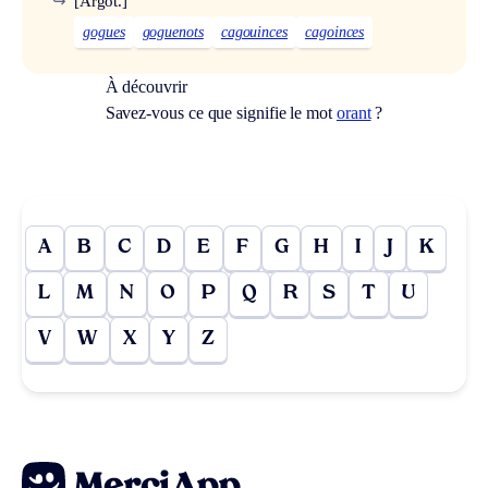
↪
[Argot.]
gogues
goguenots
cagouinces
cagoinces
À découvrir
Savez-vous ce que signifie le mot
orant
?
A
B
C
D
E
F
G
H
I
J
K
L
M
N
O
P
Q
R
S
T
U
V
W
X
Y
Z