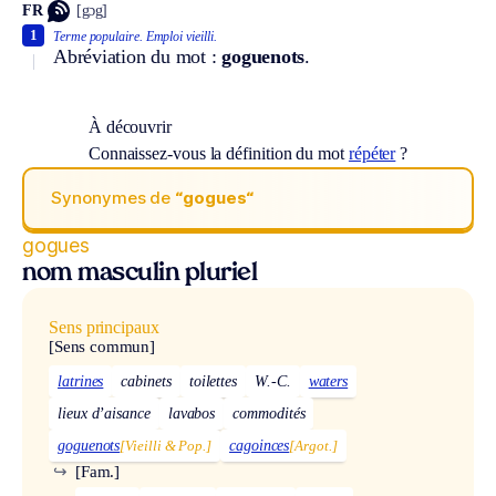
FR
[gɔg]
1
Terme populaire.
Emploi vieilli.
Abréviation du mot :
goguenots
.
À découvrir
Connaissez-vous la définition du mot
répéter
?
Synonymes de
“gogues“
gogues
nom masculin pluriel
Sens principaux
[Sens commun]
latrines
cabinets
toilettes
W.-C.
waters
lieux d’aisance
lavabos
commodités
goguenots
[Vieilli & Pop.]
cagoinces
[Argot.]
↪
[Fam.]