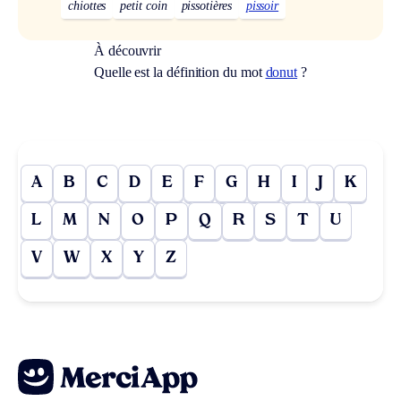
chiottes
petit coin
pissotières
pissoir
À découvrir
Quelle est la définition du mot
donut
?
A
B
C
D
E
F
G
H
I
J
K
L
M
N
O
P
Q
R
S
T
U
V
W
X
Y
Z