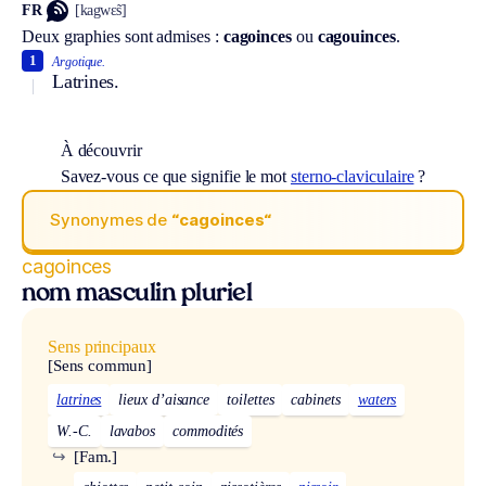
FR
[kagwɛ̃s]
Deux graphies sont admises :
cagoinces
ou
cagouinces
.
1
Argotique.
Latrines.
À découvrir
Savez-vous ce que signifie le mot
sterno-claviculaire
?
Synonymes de
“cagoinces“
cagoinces
nom masculin pluriel
Sens principaux
[Sens commun]
latrines
lieux d’aisance
toilettes
cabinets
waters
W.-C.
lavabos
commodités
↪
[Fam.]