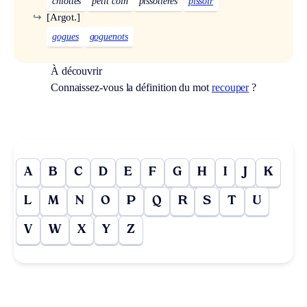
chiottes
petit coin
pissotières
pissoir
↪
[Argot.]
gogues
goguenots
À découvrir
Connaissez-vous la définition du mot
recouper
?
A
B
C
D
E
F
G
H
I
J
K
L
M
N
O
P
Q
R
S
T
U
V
W
X
Y
Z