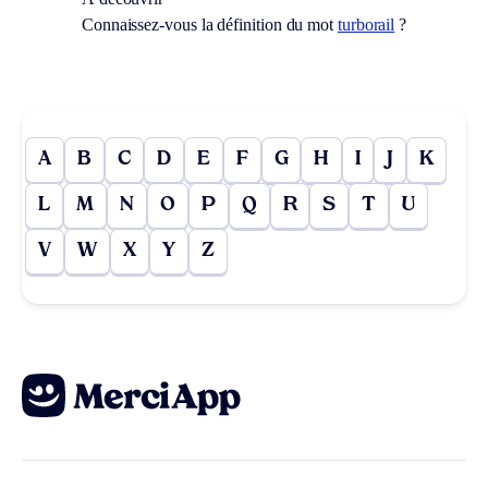
Connaissez-vous la définition du mot
turborail
?
A
B
C
D
E
F
G
H
I
J
K
L
M
N
O
P
Q
R
S
T
U
V
W
X
Y
Z