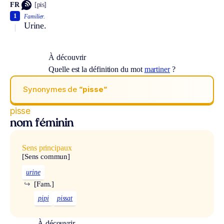
FR
[pis]
1
Familier.
Urine.
À découvrir
Quelle est la définition du mot
martiner
?
Synonymes de
“pisse“
pisse
nom féminin
Sens principaux
[Sens commun]
urine
↪
[Fam.]
pipi
pissat
À découvrir