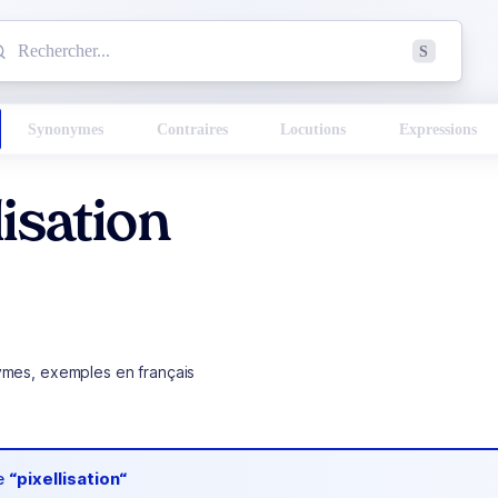
mmencez à chercher un mot dans le dictionnaire :
S
esults found.
Synonymes
Contraires
Locutions
Expressions
lisation
ymes, exemples en français
de
“pixellisation“