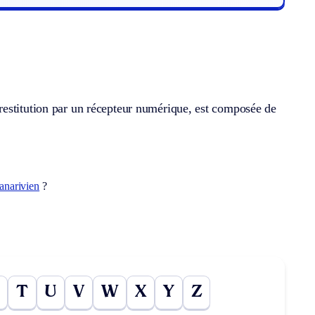
restitution par un récepteur numérique, est composée de
anarivien
?
T
U
V
W
X
Y
Z