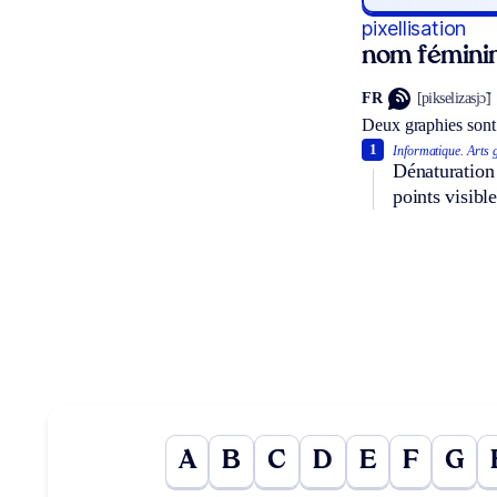
pixellisation
nom fémini
FR
[pikselizasjɔ̃]
Deux graphies sont
1
Informatique.
Arts 
Dénaturation
points visibl
A
B
C
D
E
F
G