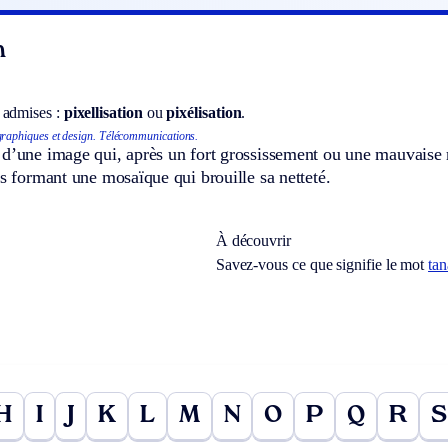
n
 admises :
pixellisation
ou
pixélisation
.
graphiques et design.
Télécommunications.
 d’une image qui, après un fort grossissement ou une mauvaise 
es formant une mosaïque qui brouille sa netteté.
À découvrir
Savez-vous ce que signifie le mot
tan
H
I
J
K
L
M
N
O
P
Q
R
S