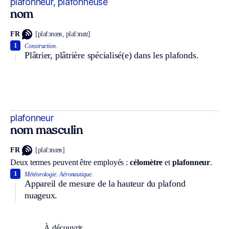
plafonneur, plafonneuse
nom
FR
[plafɔnœʀ, plafɔnøz]
1
Construction.
Plâtrier, plâtrière spécialisé(e) dans les plafonds.
plafonneur
nom masculin
FR
[plafɔnœʀ]
Deux termes peuvent être employés :
célomètre
et
plafonneur
.
1
Météorologie.
Aéronautique.
Appareil de mesure de la hauteur du plafond
nuageux.
À découvrir