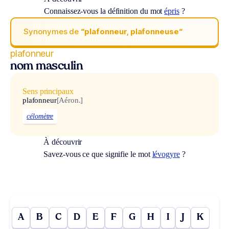
Connaissez-vous la définition du mot
épris
?
Synonymes de
“plafonneur, plafonneuse“
plafonneur
nom masculin
Sens principaux
plafonneur
[Aéron.]
célomètre
À découvrir
Savez-vous ce que signifie le mot
lévogyre
?
A
B
C
D
E
F
G
H
I
J
K