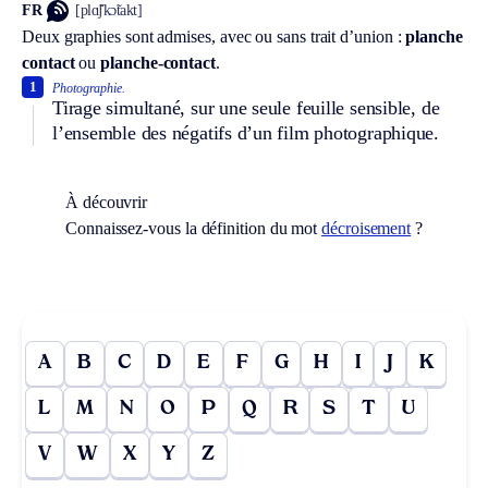
FR
[plɑ̃ʃkɔ̃takt]
Deux graphies sont admises, avec ou sans trait d’union :
planche
contact
ou
planche-contact
.
1
Photographie.
Tirage simultané, sur une seule feuille sensible, de
l’ensemble des négatifs d’un film photographique.
À découvrir
Connaissez-vous la définition du mot
décroisement
?
A
B
C
D
E
F
G
H
I
J
K
L
M
N
O
P
Q
R
S
T
U
V
W
X
Y
Z