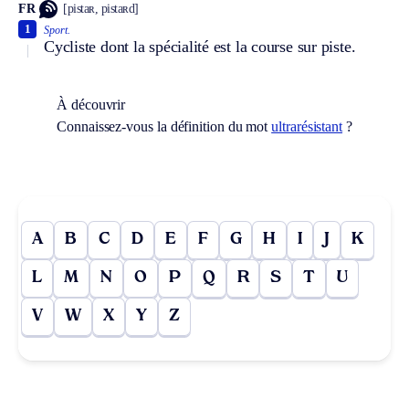
FR
[pistaʀ, pistaʀd]
1
Sport.
Cycliste dont la spécialité est la course sur piste.
À découvrir
Connaissez-vous la définition du mot
ultrarésistant
?
A
B
C
D
E
F
G
H
I
J
K
L
M
N
O
P
Q
R
S
T
U
V
W
X
Y
Z