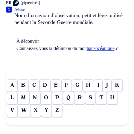
FR
[pipœʀkœb]
1
Aviation.
Nom d’un avion d’observation, petit et léger utilisé
pendant la Seconde Guerre mondiale.
À découvrir
Connaissez-vous la définition du mot
transocéanique
?
A
B
C
D
E
F
G
H
I
J
K
L
M
N
O
P
Q
R
S
T
U
V
W
X
Y
Z