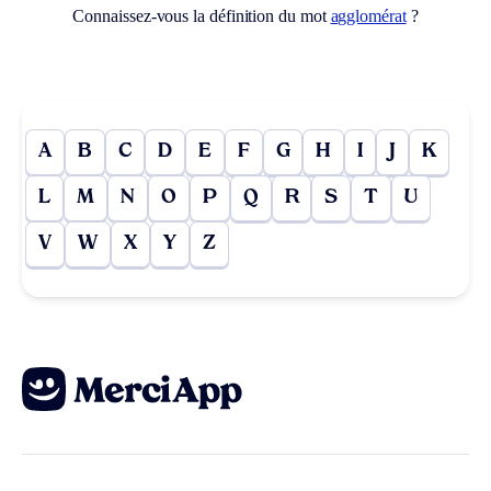
Connaissez-vous la définition du mot
agglomérat
?
A
B
C
D
E
F
G
H
I
J
K
L
M
N
O
P
Q
R
S
T
U
V
W
X
Y
Z