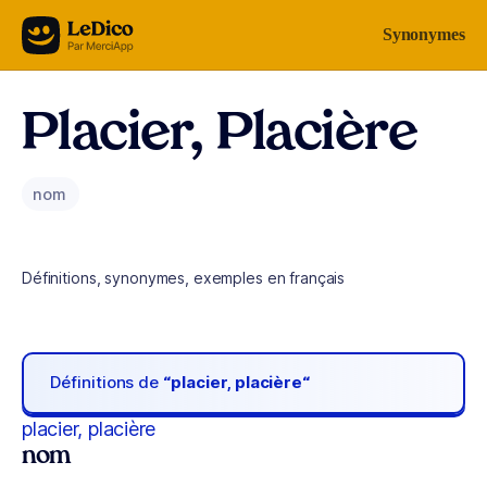
Aller au contenu
Synonymes
Placier, Placière
nom
Définitions, synonymes, exemples en français
Définitions de
“placier, placière“
placier, placière
nom