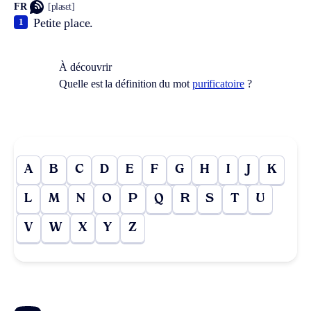
FR
[plasɛt]
Petite place.
1
À découvrir
Quelle est la définition du mot
purificatoire
?
A
B
C
D
E
F
G
H
I
J
K
L
M
N
O
P
Q
R
S
T
U
V
W
X
Y
Z