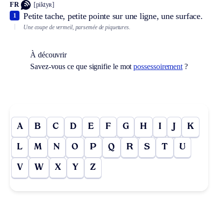
FR
[piktyʀ]
Petite tache, petite pointe sur une ligne, une surface.
1
Une coupe de vermeil, parsemée de piquetures.
À découvrir
Savez-vous ce que signifie le mot
possessoirement
?
A
B
C
D
E
F
G
H
I
J
K
L
M
N
O
P
Q
R
S
T
U
V
W
X
Y
Z