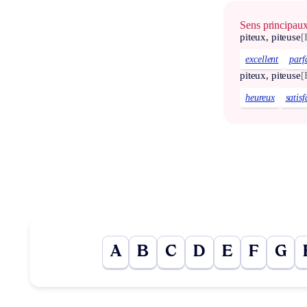
Sens principau
piteux, piteuse
[
excellent
parf
piteux, piteuse
[
heureux
satisf
A
B
C
D
E
F
G