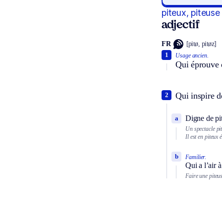
piteux, piteuse
adjectif
FR
[pitø, pitøz]
1
Usage ancien.
Qui éprouve d
Qui inspire de
2
Digne de pit
a
Un spectacle pi
Il est en piteux é
b
Familier.
Qui a l’air 
Faire une piteu