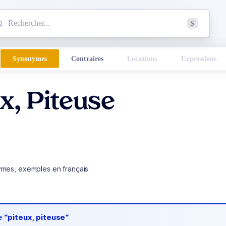
mmencez à chercher un mot dans le dictionnaire :
S
esults found.
Synonymes
Contraires
Locutions
Expressions
x, Piteuse
ymes, exemples en français
de
“piteux, piteuse“