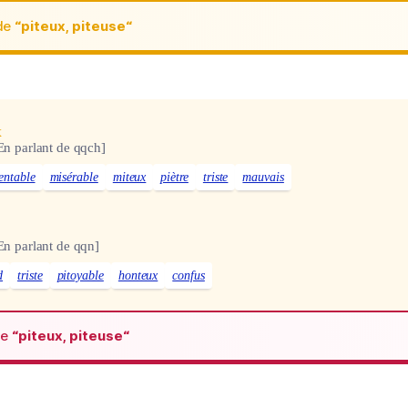
de
“piteux, piteuse“
x
En parlant de qqch]
entable
misérable
miteux
piètre
triste
mauvais
En parlant de qqn]
d
triste
pitoyable
honteux
confus
de
“piteux, piteuse“