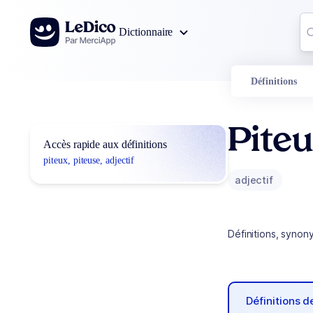
Aller au contenu
Co
Dictionnaire
0
r
Définitions
Piteu
Accès rapide aux définitions
piteux, piteuse, adjectif
adjectif
Définitions, synon
Définitions 