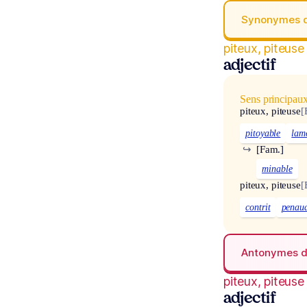
Synonymes 
piteux, piteuse
adjectif
Sens principau
piteux, piteuse
[
pitoyable
lam
↪
[Fam.]
minable
piteux, piteuse
[
contrit
penau
Antonymes 
piteux, piteuse
adjectif