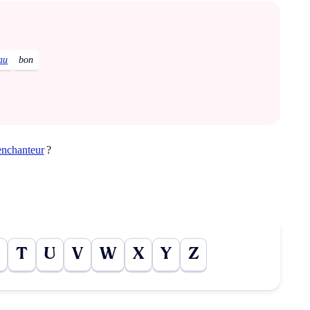
au
bon
enchanteur
?
T
U
V
W
X
Y
Z