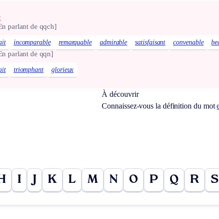
x
En parlant de qqch]
ait
incomparable
remarquable
admirable
satisfaisant
convenable
be
En parlant de qqn]
ait
triomphant
glorieux
À découvrir
Connaissez-vous la définition du mot
H
I
J
K
L
M
N
O
P
Q
R
S