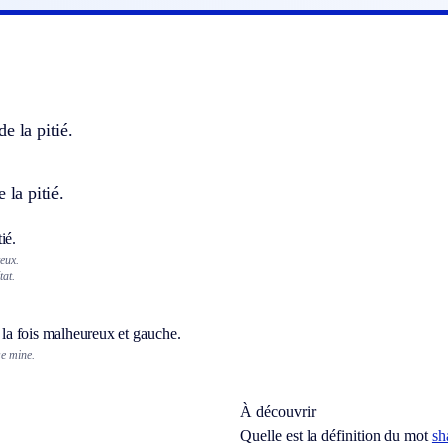
e la pitié.
 la pitié.
ié.
teux.
tat.
à la fois malheureux et gauche.
se mine.
À découvrir
Quelle est la définition du mot
sh