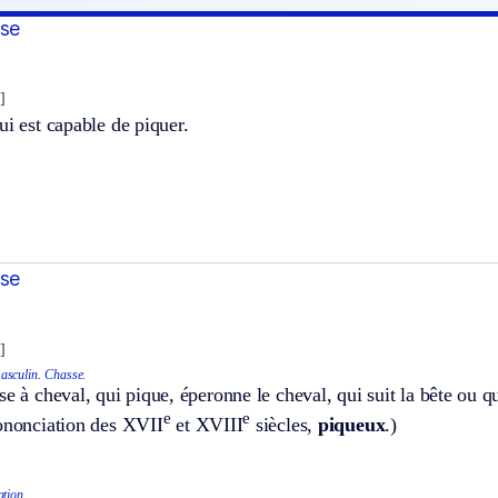
use
]
ui est capable de piquer.
use
]
asculin.
Chasse.
se à cheval, qui pique, éperonne le cheval, qui suit la bête ou qu
e
e
rononciation des XVII
et XVIII
siècles,
piqueux
.)
ation.