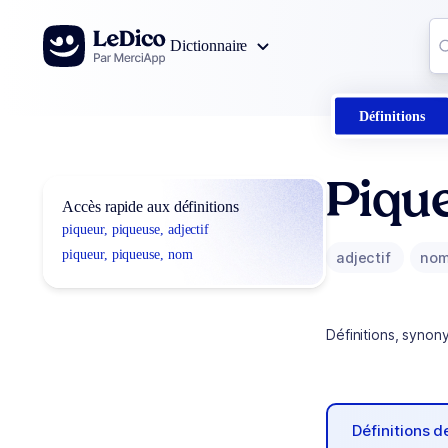
Aller au contenu
Co
Dictionnaire
0
r
Définitions
Piqu
Accès rapide aux définitions
piqueur, piqueuse, adjectif
piqueur, piqueuse, nom
adjectif
no
Définitions, synon
Définitions 