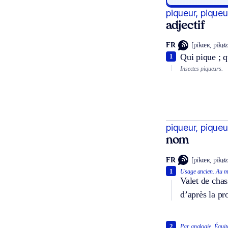
piqueur, pique
adjectif
FR
[pikœʀ, pikøz
Qui pique ; q
1
Insectes piqueurs.
piqueur, pique
nom
FR
[pikœʀ, pikøz
1
Usage ancien.
Au m
Valet de chas
d’après la p
2
Par analogie.
Équit