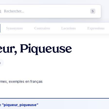
mmencez à chercher un mot dans le dictionnaire :
S
esults found.
Synonymes
Contraires
Locutions
Expressions
eur, Piqueuse
m
ymes, exemples en français
de
“piqueur, piqueuse“