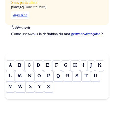
Sens particuliers
placage
[Dans un livre]
digression
À découvrir
Connaissez-vous la définition du mot
germano-française
?
A
B
C
D
E
F
G
H
I
J
K
L
M
N
O
P
Q
R
S
T
U
V
W
X
Y
Z