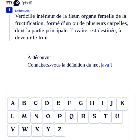
FR
[pistil]
1
Botanique.
Verticille intérieur de la fleur, organe femelle de la
fructification, formé d’un ou de plusieurs carpelles,
dont la partie principale, l’ovaire, est destinée, à
devenir le fruit.
À découvrir
Connaissez-vous la définition du mot
java
?
A
B
C
D
E
F
G
H
I
J
K
L
M
N
O
P
Q
R
S
T
U
V
W
X
Y
Z