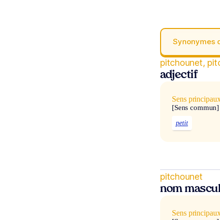
Synonymes 
pitchounet, pi
adjectif
Sens principau
[Sens commun]
petit
pitchounet
nom mascul
Sens principau