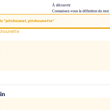
À découvrir
Connaissez-vous la définition du mot
de
“pitchounet, pitchounette“
tchounette
x
in
x