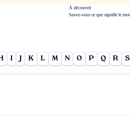
À découvrir
Savez-vous ce que signifie le mo
H
I
J
K
L
M
N
O
P
Q
R
S