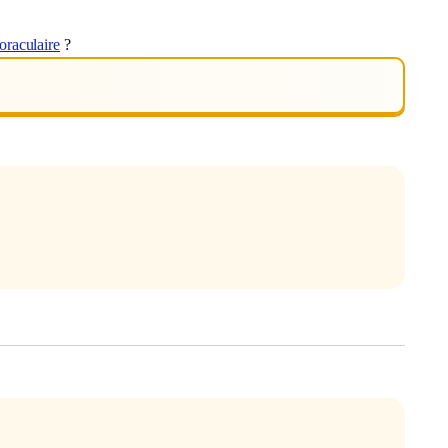
oraculaire
?