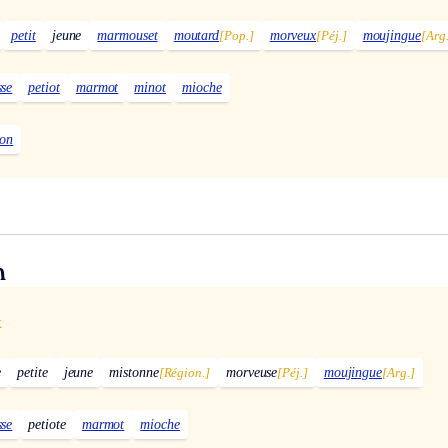
petit
jeune
marmouset
moutard
[Pop.]
morveux
[Péj.]
moujingue
[Arg
sse
petiot
marmot
minot
mioche
ton
n
x
e
petite
jeune
mistonne
[Région.]
morveuse
[Péj.]
moujingue
[Arg.]
sse
petiote
marmot
mioche