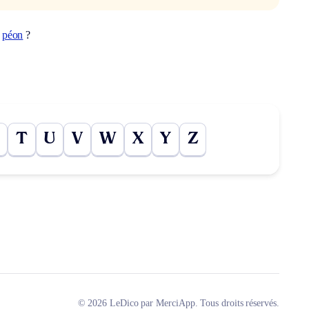
t
péon
?
T
U
V
W
X
Y
Z
© 2026 LeDico par MerciApp. Tous droits réservés.