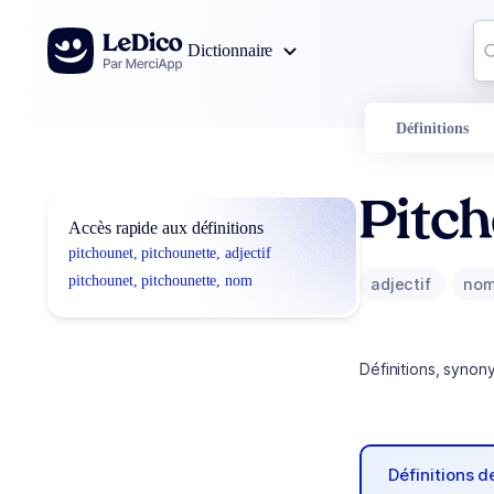
Aller au contenu
Co
Dictionnaire
0
r
Définitions
Pitch
Accès rapide aux définitions
pitchounet, pitchounette, adjectif
pitchounet, pitchounette, nom
adjectif
no
Définitions, synon
Définitions 