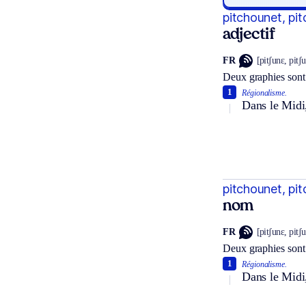
pitchounet, pi
adjectif
FR
[pitʃunɛ, pitʃ
Deux graphies sont
1
Régionalisme.
Dans le Midi,
pitchounet, pi
nom
FR
[pitʃunɛ, pitʃ
Deux graphies sont
1
Régionalisme.
Dans le Midi,