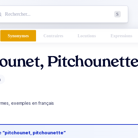
mmencez à chercher un mot dans le dictionnaire :
S
esults found.
Synonymes
Contraires
Locutions
Expressions
ounet, Pitchounett
m
ymes, exemples en français
de
“pitchounet, pitchounette“