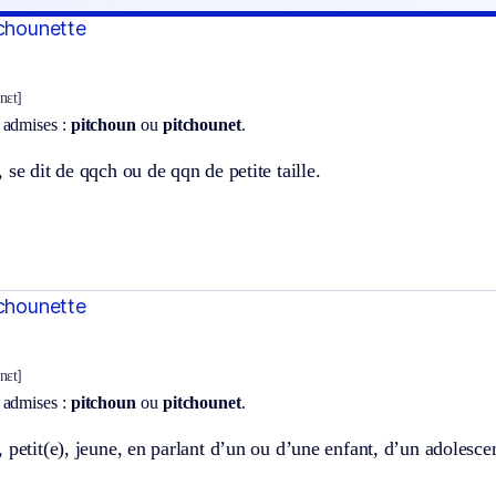
tchounette
unɛt]
 admises :
pitchoun
ou
pitchounet
.
 se dit de qqch ou de qqn de petite taille.
tchounette
unɛt]
 admises :
pitchoun
ou
pitchounet
.
 petit(e), jeune, en parlant d’un ou d’une enfant, d’un adolesce