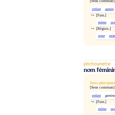
[Sens commun]
enfant
gamin
↪
[Fam.]
môme
go
↪
[Région.]
gone
mis
pitchounette
nom fémini
Sens principau
[Sens commun]
enfant
gamin
↪
[Fam.]
môme
go