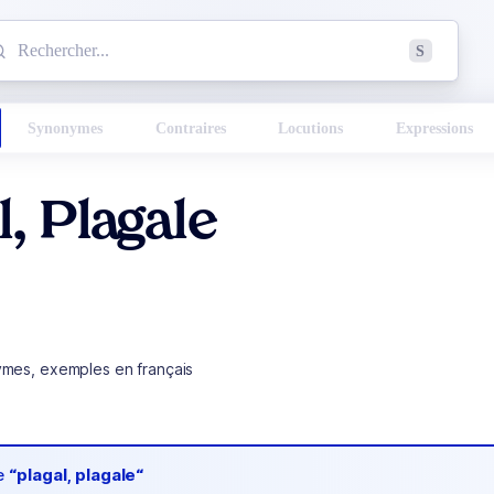
mmencez à chercher un mot dans le dictionnaire :
S
esults found.
Synonymes
Contraires
Locutions
Expressions
l, Plagale
ymes, exemples en français
de
“plagal, plagale“