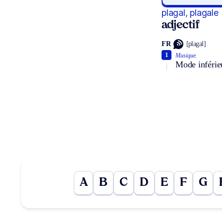
plagal, plagale
adjectif
FR
[plagal]
1
Musique.
Mode inférie
A
B
C
D
E
F
G