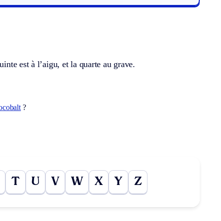
quinte est à l’aigu, et la quarte au grave.
ocobalt
?
T
U
V
W
X
Y
Z