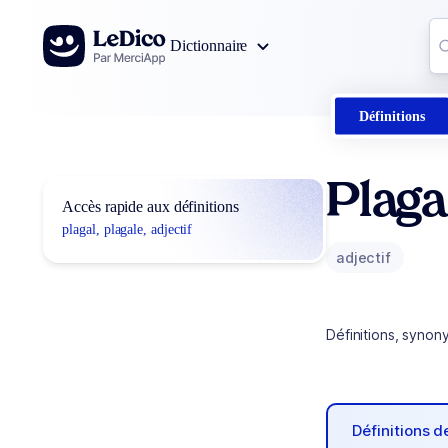
Aller au contenu
Co
Dictionnaire
0
r
Définitions
Plaga
Accès rapide aux définitions
plagal, plagale, adjectif
adjectif
Définitions, synon
Définitions 