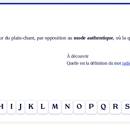
ur du plain-chant, par opposition au
mode authentique
, où la 
À découvrir
Quelle est la définition du mot
radi
H
I
J
K
L
M
N
O
P
Q
R
S