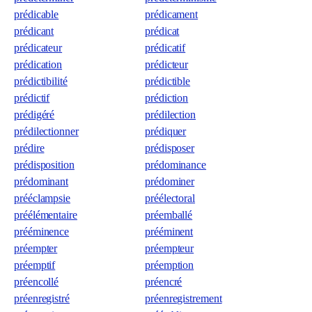
prédicable
prédicament
prédicant
prédicat
prédicateur
prédicatif
prédication
prédicteur
prédictibilité
prédictible
prédictif
prédiction
prédigéré
prédilection
prédilectionner
prédiquer
prédire
prédisposer
prédisposition
prédominance
prédominant
prédominer
prééclampsie
préélectoral
préélémentaire
préemballé
prééminence
prééminent
préempter
préempteur
préemptif
préemption
préencollé
préencré
préenregistré
préenregistrement