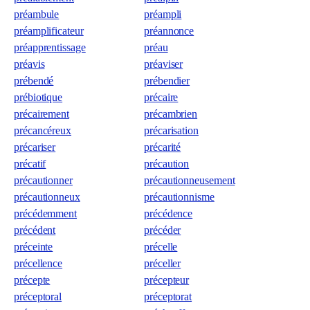
préambule
préampli
préamplificateur
préannonce
préapprentissage
préau
préavis
préaviser
prébendé
prébendier
prébiotique
précaire
précairement
précambrien
précancéreux
précarisation
précariser
précarité
précatif
précaution
précautionner
précautionneusement
précautionneux
précautionnisme
précédemment
précédence
précédent
précéder
préceinte
précelle
précellence
préceller
précepte
précepteur
préceptoral
préceptorat