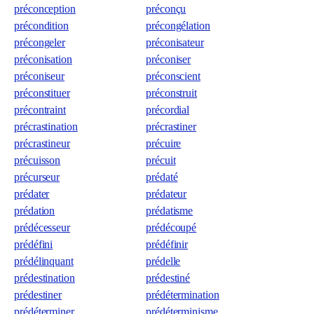
préconception
préconçu
précondition
précongélation
précongeler
préconisateur
préconisation
préconiser
préconiseur
préconscient
préconstituer
préconstruit
précontraint
précordial
précrastination
précrastiner
précrastineur
précuire
précuisson
précuit
précurseur
prédaté
prédater
prédateur
prédation
prédatisme
prédécesseur
prédécoupé
prédéfini
prédéfinir
prédélinquant
prédelle
prédestination
prédestiné
prédestiner
prédétermination
prédéterminer
prédéterminisme