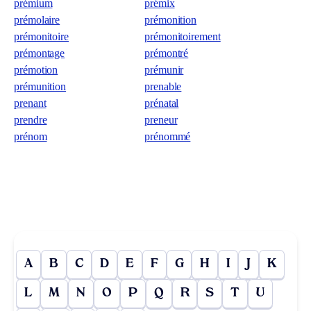
prémium
prémix
prémolaire
prémonition
prémonitoire
prémonitoirement
prémontage
prémontré
prémotion
prémunir
prémunition
prenable
prenant
prénatal
prendre
preneur
prénom
prénommé
A
B
C
D
E
F
G
H
I
J
K
L
M
N
O
P
Q
R
S
T
U