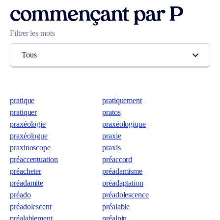
commençant par P
Filtrer les mots
Tous
pratique
pratiquement
pratiquer
pratos
praxéologie
praxéologique
praxéologue
praxie
praxinoscope
praxis
préaccentuation
préaccord
préacheter
préadamisme
préadamite
préadaptation
préado
préadolescence
préadolescent
préalable
préalablement
préalpin