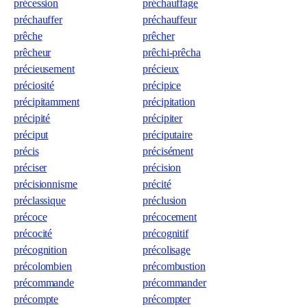
précession
préchauffage
préchauffer
préchauffeur
prêche
prêcher
prêcheur
prêchi-prêcha
précieusement
précieux
préciosité
précipice
précipitamment
précipitation
précipité
précipiter
préciput
préciputaire
précis
précisément
préciser
précision
précisionnisme
précité
préclassique
préclusion
précoce
précocement
précocité
précognitif
précognition
précolisage
précolombien
précombustion
précommande
précommander
précompte
précompter