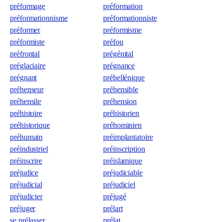
préformage
préformation
préformationnisme
préformationniste
préformer
préformisme
préformiste
préfou
préfrontal
prégénital
préglaciaire
prégnance
prégnant
préhellénique
préhenseur
préhensible
préhensile
préhension
préhistoire
préhistorien
préhistorique
préhominien
préhumain
préimplantatoire
préindustriel
préinscription
préinscrire
préislamique
préjudice
préjudiciable
préjudicial
préjudiciel
préjudicier
préjugé
préjuger
prélart
se prélasser
prélat