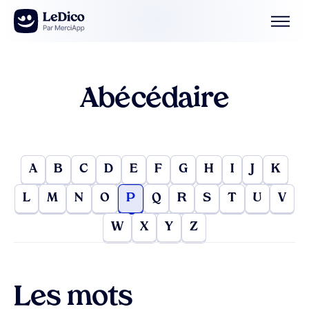
Aller au contenu
Abécédaire
A
B
C
D
E
F
G
H
I
J
K
L
M
N
O
P
Q
R
S
T
U
V
W
X
Y
Z
Les mots