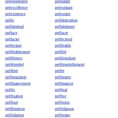
préenregistrer
préétablir
préexcellence
préexistant
préexistence
préexister
préfa
préfabrication
préfabriqué
préfabriquer
préface
préfacer
préfacier
préfectoral
préfecture
préférable
préférablement
préféré
préférence
préférendum
préférentiel
préférentiellement
préférer
préfet
préfiguration
préfigurer
préfinancement
préfinancer
préfix
préfixal
préfixation
préfixe
préfixer
préfixion
préfloraison
préfoliaison
préfoliation
préforage