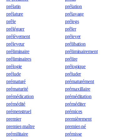
prélatin
prélation
prélature
prélavage
prêle
prélegs
préléguer
prêler
prélèvement
prélever
préleveur
prélibation
préliminaire
préliminairement
préliminaires
prélire
prélogie
prélogique
prélude
préluder
prématuré
prématurément
prématurité
prémaxillaire
prémédication
préméditation
prémédité
préméditer
prémenstruel
prémices
premier
premièrement
premier-maître
premier-né
prémilitaire
prémisse