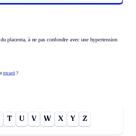
 du placenta, à ne pas confondre avec une hypertension
ot
tricard
?
T
U
V
W
X
Y
Z