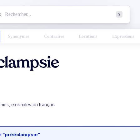
mmencez à chercher un mot dans le dictionnaire :
S
esults found.
Synonymes
Contraires
Locutions
Expressions
clampsie
ymes, exemples en français
de
“prééclampsie“