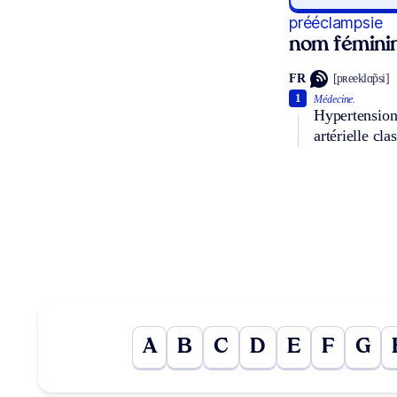
prééclampsie
nom fémini
FR
[pʀeeklɑ̃psi]
1
Médecine.
Hypertension 
artérielle cl
A
B
C
D
E
F
G