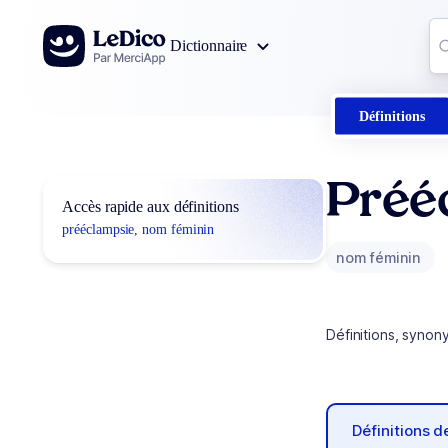
Aller au contenu
Co
Dictionnaire
0
r
Définitions
Préé
Accès rapide aux définitions
prééclampsie, nom féminin
nom féminin
Définitions, synon
Définitions 