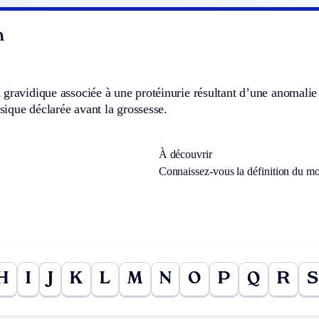
n
gravidique associée à une protéinurie résultant d’une anomalie
assique déclarée avant la grossesse.
À découvrir
Connaissez-vous la définition du m
H
I
J
K
L
M
N
O
P
Q
R
S