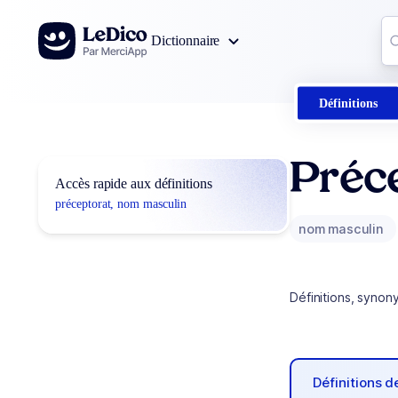
Aller au contenu
Co
Dictionnaire
0
r
Définitions
Préc
Accès rapide aux définitions
préceptorat, nom masculin
nom masculin
Définitions, synon
Définitions 