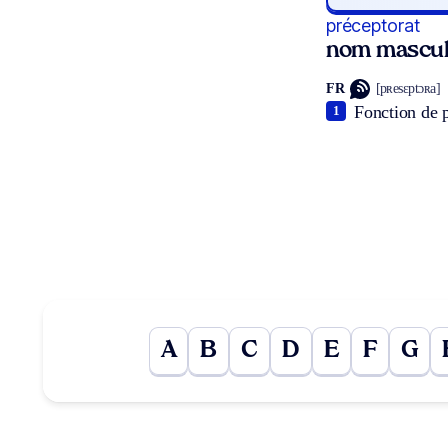
préceptorat
nom mascul
FR
[pʀesɛptɔʀa]
Fonction de p
1
A
B
C
D
E
F
G