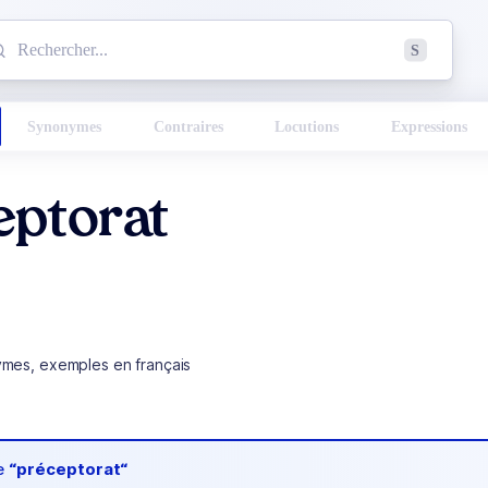
mmencez à chercher un mot dans le dictionnaire :
S
esults found.
Synonymes
Contraires
Locutions
Expressions
eptorat
ymes, exemples en français
de
“préceptorat“