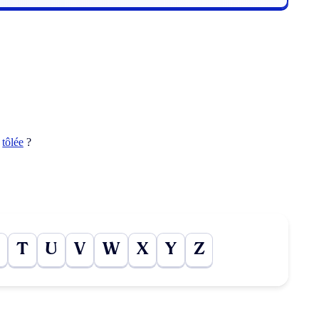
t
tôlée
?
T
U
V
W
X
Y
Z