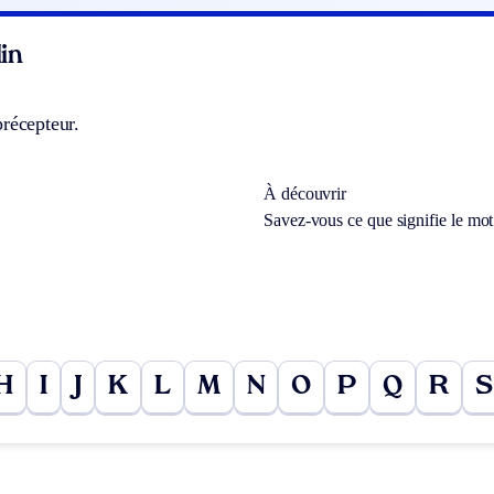
in
récepteur.
À découvrir
Savez-vous ce que signifie le mo
H
I
J
K
L
M
N
O
P
Q
R
S