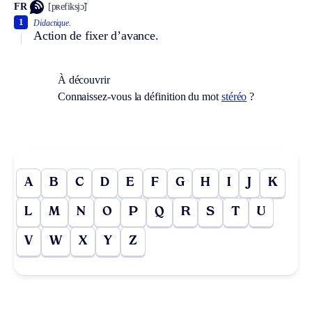
FR
[pʀefiksjɔ̃]
1
Didactique.
Action de fixer d’avance.
À découvrir
Connaissez-vous la définition du mot
stéréo
?
A
B
C
D
E
F
G
H
I
J
K
L
M
N
O
P
Q
R
S
T
U
V
W
X
Y
Z