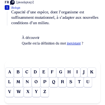
FR
[pʀeadaptasjɔ̃]
1
Biologie.
Capacité d’une espèce, dont l’organisme est
suffisamment mutationnel, à s’adapter aux nouvelles
conditions d’un milieu.
À découvrir
Quelle est la définition du mot
inexistant
?
A
B
C
D
E
F
G
H
I
J
K
L
M
N
O
P
Q
R
S
T
U
V
W
X
Y
Z