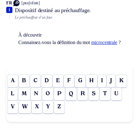
FR
[pʀeʃofœʀ]
Dispositif destiné au préchauffage.
1
Le préchauffeur d’un four.
À découvrir
Connaissez-vous la définition du mot
microcentrale
?
A
B
C
D
E
F
G
H
I
J
K
L
M
N
O
P
Q
R
S
T
U
V
W
X
Y
Z