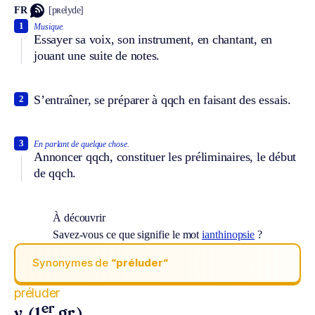
FR
[pʀelyde]
1
Musique.
Essayer sa voix, son instrument, en chantant, en
jouant une suite de notes.
S’entraîner, se préparer à qqch en faisant des essais.
2
3
En parlant de quelque chose.
Annoncer qqch, constituer les préliminaires, le début
de qqch.
À découvrir
Savez-vous ce que signifie le mot
ianthinopsie
?
Synonymes de
“préluder“
préluder
er
v. (1
gr.)