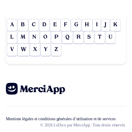
A
B
C
D
E
F
G
H
I
J
K
L
M
N
O
P
Q
R
S
T
U
V
W
X
Y
Z
Mentions légales et conditions générales d’utilisation et de services
© 2026 LeDico par MerciApp. Tous droits réservés.