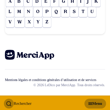
A
B
C
D
E
F
G
H
I
J
K
L
M
N
O
P
Q
R
S
T
U
V
W
X
Y
Z
Mentions légales et conditions générales d’utilisation et de services
© 2026 LeDico par MerciApp. Tous droits réservés.
Rechercher
Menu