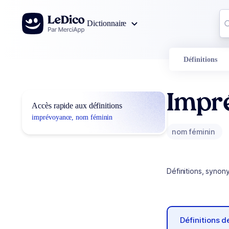
Aller au contenu
Co
Dictionnaire
0
r
Définitions
Impr
Accès rapide aux définitions
imprévoyance, nom féminin
nom féminin
Définitions, synon
Définitions 