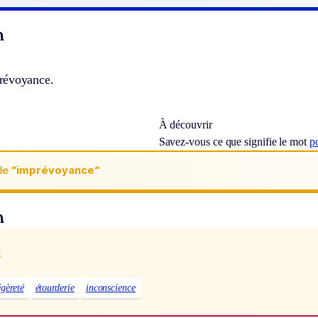
n
révoyance.
À découvrir
Savez-vous ce que signifie le mot
p
de
“imprévoyance“
n
x
égèreté
étourderie
inconscience