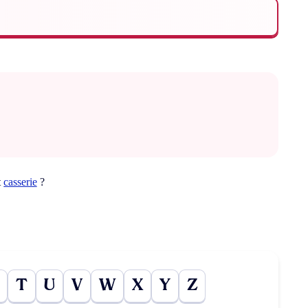
t
casserie
?
T
U
V
W
X
Y
Z