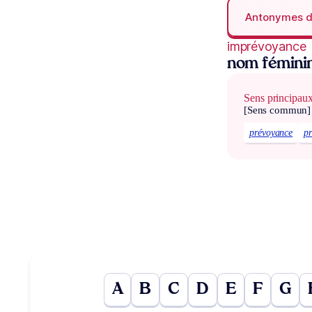
Antonymes 
imprévoyance
nom fémini
Sens principau
[Sens commun]
prévoyance
p
A
B
C
D
E
F
G