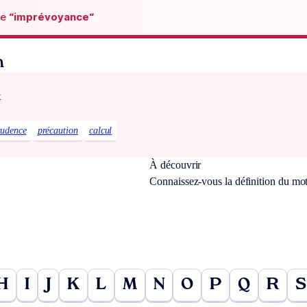
de
“imprévoyance“
n
x
rudence
précaution
calcul
À découvrir
Connaissez-vous la définition du mo
H
I
J
K
L
M
N
O
P
Q
R
S