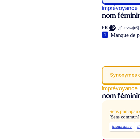
imprévoyance
nom fémini
FR
[ɛ̃pʀevwajɑ̃s]
Manque de p
1
Synonymes 
imprévoyance
nom fémini
Sens principau
[Sens commun]
insouciance
l