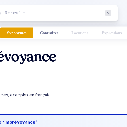
mmencez à chercher un mot dans le dictionnaire :
S
esults found.
Synonymes
Contraires
Locutions
Expressions
évoyance
ymes, exemples en français
de
“imprévoyance“