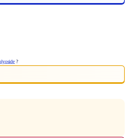
olyoside
?