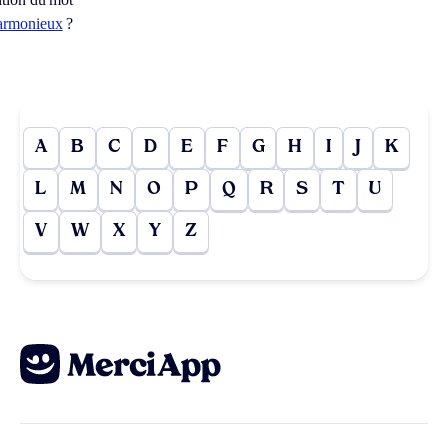
armonieux
?
A
B
C
D
E
F
G
H
I
J
K
L
M
N
O
P
Q
R
S
T
U
V
W
X
Y
Z