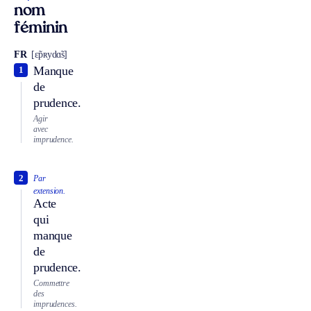
nom
féminin
FR
[ɛ̃pʀydɑ̃s]
Manque
1
de
prudence.
Agir
avec
imprudence.
2
Par
extension.
Acte
qui
manque
de
prudence.
Commettre
des
imprudences.