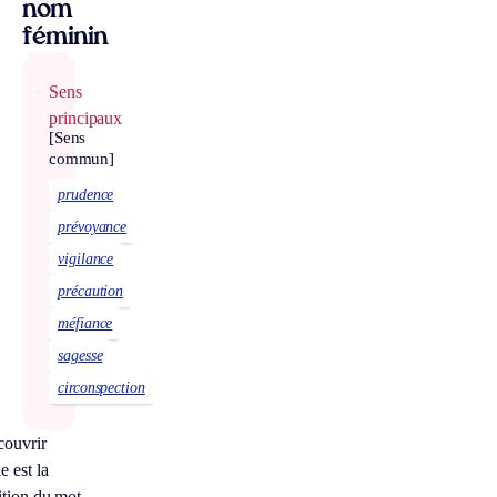
nom
féminin
Sens
principaux
[Sens
commun]
prudence
prévoyance
vigilance
précaution
méfiance
sagesse
circonspection
couvrir
e est la
ition du mot