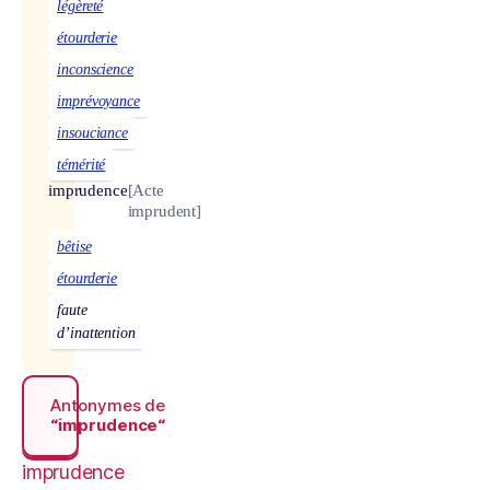
légèreté
étourderie
inconscience
imprévoyance
insouciance
témérité
imprudence
[Acte
imprudent]
bêtise
étourderie
faute
d’inattention
Antonymes de
“imprudence“
imprudence