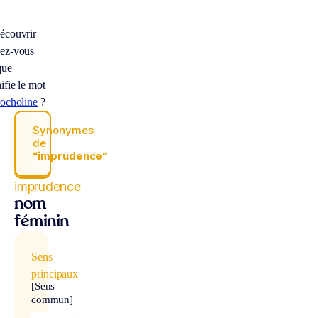
écouvrir
ez-vous
que
ifie le mot
rocholine
?
Synonymes
de
“imprudence“
imprudence
nom
féminin
Sens
principaux
[Sens
commun]