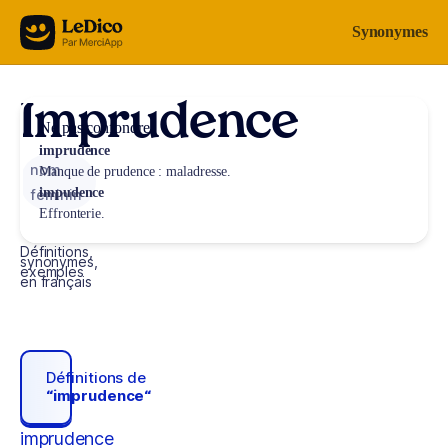
Aller au contenu
Synonymes
Imprudence
Ne pas confondre
imprudence
nom
Manque de prudence : maladresse.
impudence
féminin
Effronterie.
Définitions,
synonymes,
exemples
en français
Définitions de
“imprudence“
imprudence