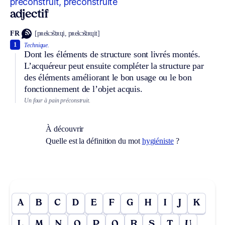
préconstruit, préconstruite
adjectif
FR
[pʀekɔ̃stʀɥi, pʀekɔ̃stʀɥit]
1
Technique.
Dont les éléments de structure sont livrés montés.
L’acquéreur peut ensuite compléter la structure par
des éléments améliorant le bon usage ou le bon
fonctionnement de l’objet acquis.
Un four à pain préconstruit.
À découvrir
Quelle est la définition du mot
hygiéniste
?
A
B
C
D
E
F
G
H
I
J
K
L
M
N
O
P
Q
R
S
T
U