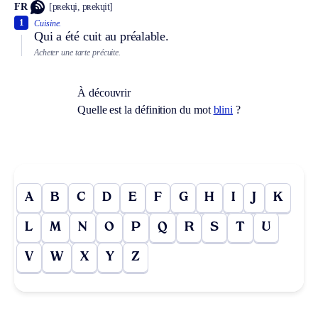
FR
[pʀekɥi, pʀekɥit]
1
Cuisine.
Qui a été cuit au préalable.
Acheter une tarte précuite.
À découvrir
Quelle est la définition du mot
blini
?
A
B
C
D
E
F
G
H
I
J
K
L
M
N
O
P
Q
R
S
T
U
V
W
X
Y
Z