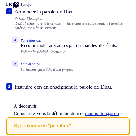
FR
[pʀeʃe]
Annoncer la parole de Dieu.
1
Prêcher l’Évangile.
P. ext.
Prêcher l’avant, le carême,
→ faire dans une église pendant l’avent, le
carême, une suite de sermons.
a
Par extension.
Recommander aux autres par des paroles, des écrits.
Prêcher la sobriété, l’économie.
b
Emploi absolu.
Un homme qui prêche à tout propos.
Instruire qqn en enseignant la parole de Dieu.
2
À découvrir
Connaissez-vous la définition du mot
monophtongaison
?
Synonymes de
“prêcher“