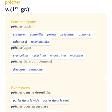
prêcher
er
v. (1
gr.)
Sens principaux
prêcher
(qqch)
enseigner
conseiller
prôner
préconiser
annoncer
exhorter à
recommander
prêcher
(qqn)
évangéliser
catéchiser
endoctriner
moraliser
prêcher
[Sans complément]
discourir
sermonner
Expressions
prêcher dans le désert
[Fig.]
parler dans le vide
parler dans le vent
prêcher pour sa paroisse