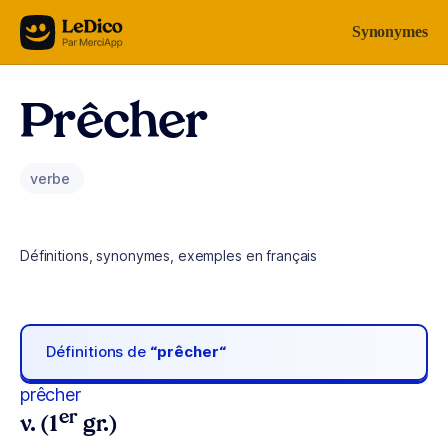
Aller au contenu
Synonymes
Prêcher
verbe
Définitions, synonymes, exemples en français
Définitions de
“prêcher“
prêcher
er
v. (1
gr.)