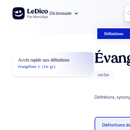
Aller au contenu
Co
Dictionnaire
0
r
Définitions
Évang
Accès rapide aux définitions
évangéliser, v. (1er gr.)
verbe
Définitions, synon
Définitions 