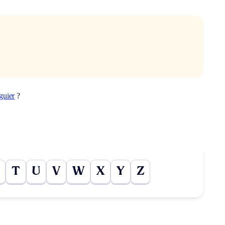
guier
?
T
U
V
W
X
Y
Z