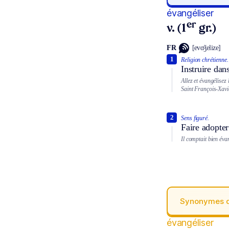
évangéliser
er
v. (1
gr.)
FR
[evɑ̃ʒelize]
1
Religion chrétienne.
Instruire dans
Allez et évangélisez 
Saint François-Xavie
2
Sens figuré.
Faire adopter
Il comptait bien éva
Synonymes 
évangéliser