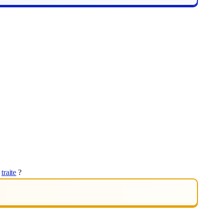
t
traite
?