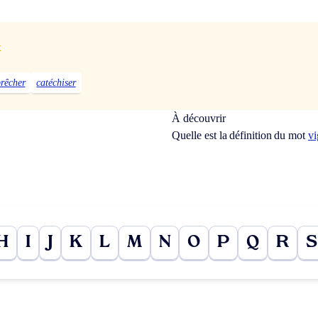
x
rêcher
catéchiser
À découvrir
Quelle est la définition du mot
vi
H
I
J
K
L
M
N
O
P
Q
R
S