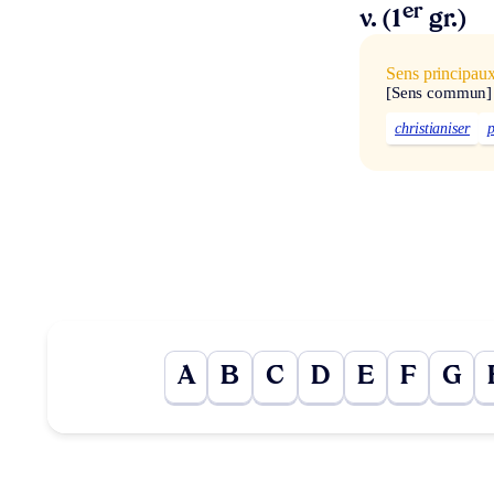
er
v. (1
gr.)
Sens principau
[Sens commun]
christianiser
p
A
B
C
D
E
F
G