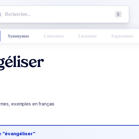
mmencez à chercher un mot dans le dictionnaire :
S
esults found.
Synonymes
Contraires
Locutions
Expressions
éliser
ymes, exemples en français
de
“évangéliser“