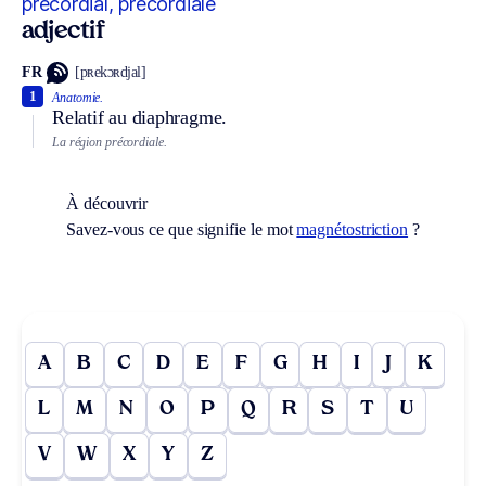
précordial, précordiale
adjectif
FR
[pʀekɔʀdjal]
1
Anatomie.
Relatif au diaphragme.
La région précordiale.
À découvrir
Savez-vous ce que signifie le mot
magnétostriction
?
A
B
C
D
E
F
G
H
I
J
K
L
M
N
O
P
Q
R
S
T
U
V
W
X
Y
Z