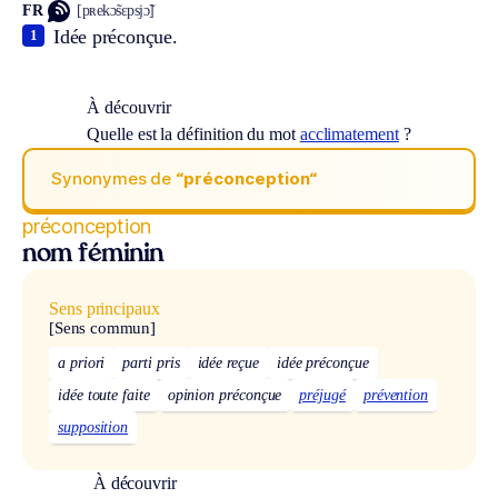
FR
[pʀekɔ̃sɛpsjɔ̃]
Idée préconçue.
1
À découvrir
Quelle est la définition du mot
acclimatement
?
Synonymes de
“préconception“
préconception
nom féminin
Sens principaux
[Sens commun]
a priori
parti pris
idée reçue
idée préconçue
idée toute faite
opinion préconçue
préjugé
prévention
supposition
À découvrir