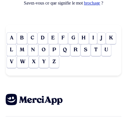
Savez-vous ce que signifie le mot
brochage
?
A
B
C
D
E
F
G
H
I
J
K
L
M
N
O
P
Q
R
S
T
U
V
W
X
Y
Z