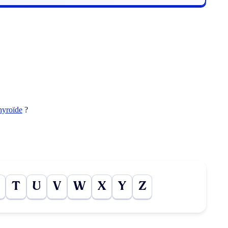
hyroïde
?
T
U
V
W
X
Y
Z