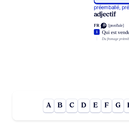
préemballé, pr
adjectif
FR
[pʀeɑ̃bale]
Qui est vend
1
Du fromage préemba
A
B
C
D
E
F
G