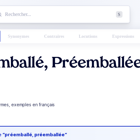
mmencez à chercher un mot dans le dictionnaire :
S
esults found.
Synonymes
Contraires
Locutions
Expressions
mballé, Préemballé
ymes, exemples en français
de
“préemballé, préemballée“