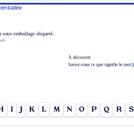
éemballée
u sous emballage étiqueté.
llé.
À découvrir
Savez-vous ce que signifie le mot
t
H
I
J
K
L
M
N
O
P
Q
R
S