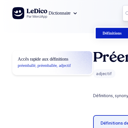
Aller au contenu
Co
Dictionnaire
0
r
Définitions
Prée
Accès rapide aux définitions
préemballé, préemballée, adjectif
adjectif
Définitions, synon
Définitions 