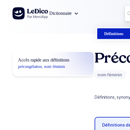
Aller au contenu
Co
Dictionnaire
0
r
Définitions
Préc
Accès rapide aux définitions
précongélation, nom féminin
nom féminin
Définitions, synon
Définitions 