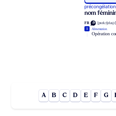
précongélation
nom fémini
FR
[pʀekɔ̃ʒelasjɔ̃
1
Alimentation.
Opération con
A
B
C
D
E
F
G