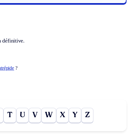
 définitive.
ntrépide
?
T
U
V
W
X
Y
Z