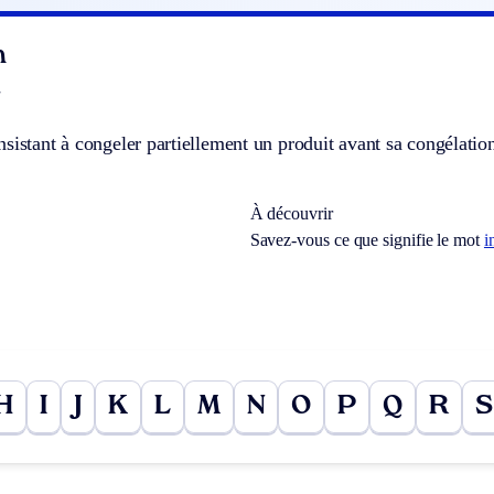
n
]
sistant à congeler partiellement un produit avant sa congélation
À découvrir
Savez-vous ce que signifie le mot
i
H
I
J
K
L
M
N
O
P
Q
R
S