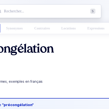
mmencez à chercher un mot dans le dictionnaire :
S
esults found.
Synonymes
Contraires
Locutions
Expressions
ongélation
ymes, exemples en français
de
“précongélation“