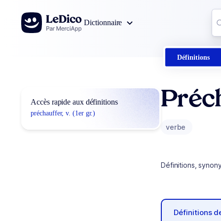
Aller au contenu
Co
Dictionnaire
0
r
Définitions
Préc
Accès rapide aux définitions
préchauffer, v. (1er gr.)
verbe
Définitions, synon
Définitions 