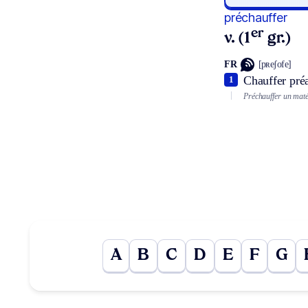
préchauffer
er
v. (1
gr.)
FR
[pʀeʃofe]
Chauffer pré
1
Préchauffer un maté
A
B
C
D
E
F
G