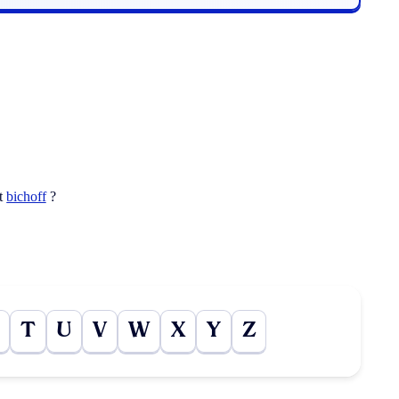
ot
bichoff
?
T
U
V
W
X
Y
Z