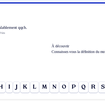
alablement qqch.
riau.
À découvrir
Connaissez-vous la définition du m
H
I
J
K
L
M
N
O
P
Q
R
S