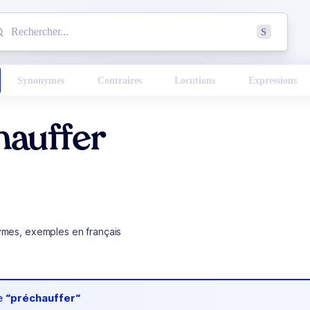
mmencez à chercher un mot dans le dictionnaire :
S
esults found.
Synonymes
Contraires
Locutions
Expressions
hauffer
ymes, exemples en français
de
“préchauffer“