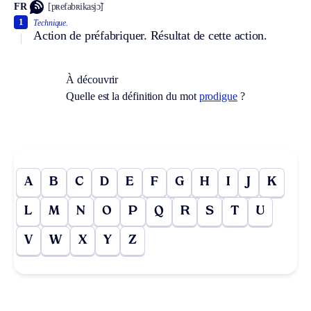
FR
[pʀefabʀikasjɔ̃]
1
Technique.
Action de préfabriquer. Résultat de cette action.
À découvrir
Quelle est la définition du mot
prodigue
?
A
B
C
D
E
F
G
H
I
J
K
L
M
N
O
P
Q
R
S
T
U
V
W
X
Y
Z