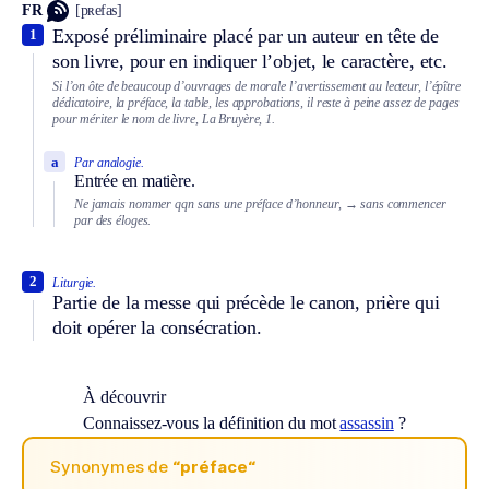
FR
[pʀefas]
Exposé préliminaire placé par un auteur en tête de
1
son livre, pour en indiquer l’objet, le caractère, etc.
Si l’on ôte de beaucoup d’ouvrages de morale l’avertissement au lecteur, l’épître
dédicatoire, la préface, la table, les approbations, il reste à peine assez de pages
pour mériter le nom de livre, La Bruyère, 1.
a
Par analogie.
Entrée en matière.
Ne jamais nommer qqn sans une préface d’honneur,
→ sans commencer
par des éloges.
2
Liturgie.
Partie de la messe qui précède le canon, prière qui
doit opérer la consécration.
À découvrir
Connaissez-vous la définition du mot
assassin
?
Synonymes de
“préface“