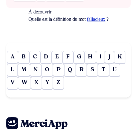
À découvrir
Quelle est la définition du mot
fallacieux
?
A
B
C
D
E
F
G
H
I
J
K
L
M
N
O
P
Q
R
S
T
U
V
W
X
Y
Z