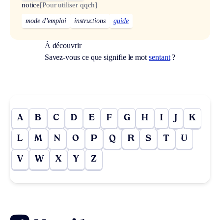
notice
[Pour utiliser qqch]
mode d’emploi
instructions
guide
À découvrir
Savez-vous ce que signifie le mot
sentant
?
A
B
C
D
E
F
G
H
I
J
K
L
M
N
O
P
Q
R
S
T
U
V
W
X
Y
Z