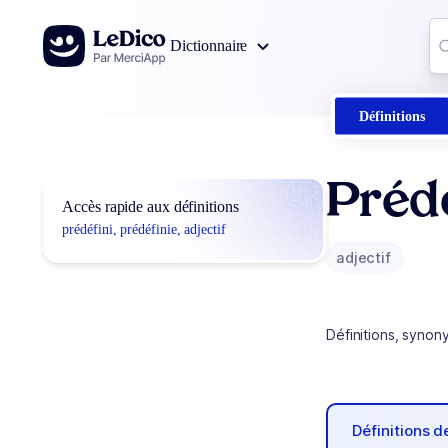
Aller au contenu
Co
Dictionnaire
0
r
Définitions
Prédé
Accès rapide aux définitions
prédéfini, prédéfinie, adjectif
adjectif
Définitions, synon
Définitions 