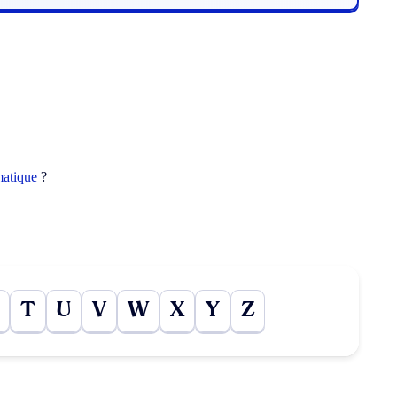
matique
?
T
U
V
W
X
Y
Z