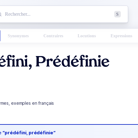
mmencez à chercher un mot dans le dictionnaire :
S
esults found.
Synonymes
Contraires
Locutions
Expressions
fini, Prédéfinie
ymes, exemples en français
de
“prédéfini, prédéfinie“