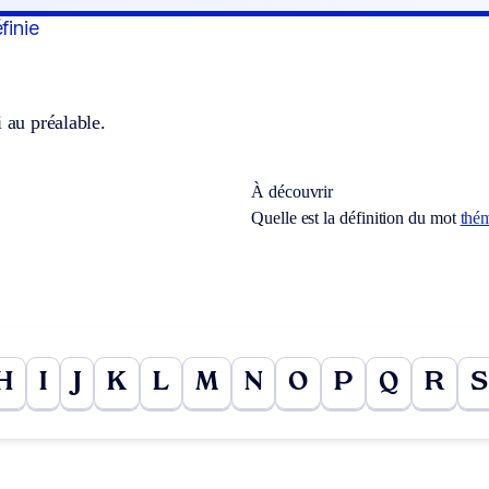
finie
i au préalable.
À découvrir
Quelle est la définition du mot
thé
H
I
J
K
L
M
N
O
P
Q
R
S