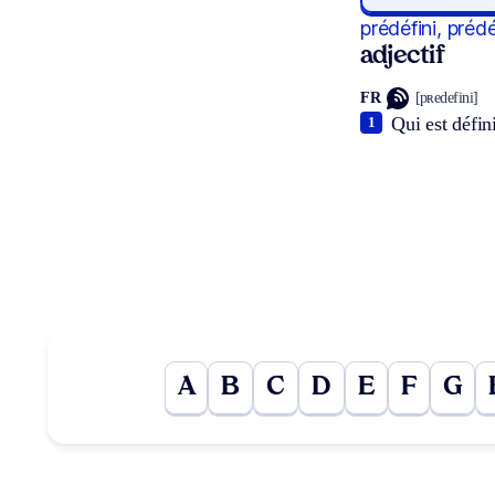
prédéfini, prédé
adjectif
FR
[pʀedefini]
Qui est défin
1
A
B
C
D
E
F
G