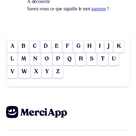
À découvrir
Savez-vous ce que signifie le mot
narguer
?
A
B
C
D
E
F
G
H
I
J
K
L
M
N
O
P
Q
R
S
T
U
V
W
X
Y
Z