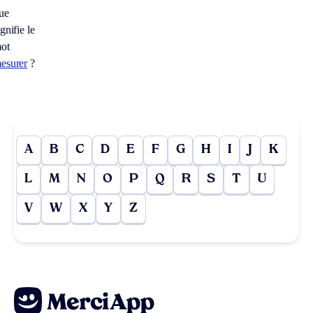
ue
ignifie le
ot
esurer
?
A
B
C
D
E
F
G
H
I
J
K
L
M
N
O
P
Q
R
S
T
U
V
W
X
Y
Z