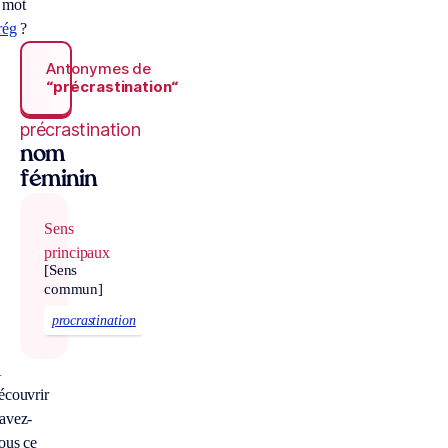
 mot
rég
?
Antonymes de
“précrastination“
précrastination
nom
féminin
Sens
principaux
[Sens
commun]
procrastination
À
écouvrir
avez-
ous ce