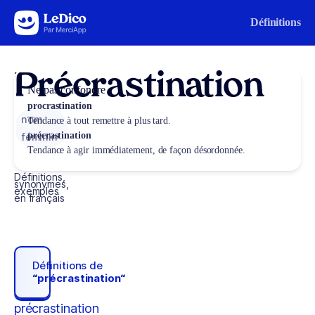
Aller au contenu
Définitions
Précrastination
Ne pas confondre
procrastination
nom
Tendance à tout remettre à plus tard.
précrastination
féminin
Tendance à agir immédiatement, de façon désordonnée.
Définitions,
synonymes,
exemples
en français
Définitions de
“précrastination“
précrastination