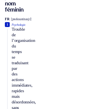
nom
féminin
FR
[pʀekʀastinasjɔ̃]
1
Psychologie.
Trouble
de
l’organisation
du
temps
se
traduisant
par
des
actions
immédiates,
rapides
mais
désordonnées,
sans