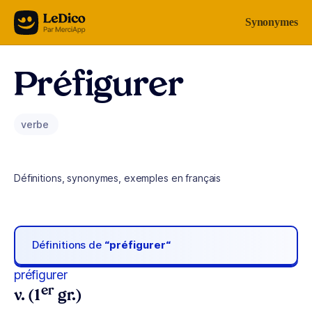
Aller au contenu
Synonymes
Préfigurer
verbe
Définitions, synonymes, exemples en français
Définitions de
“préfigurer“
préfigurer
er
v. (1
gr.)