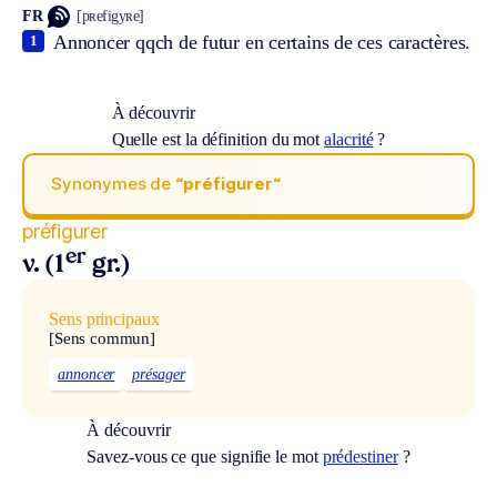
FR
[pʀefigyʀe]
Annoncer qqch de futur en certains de ces caractères.
1
À découvrir
Quelle est la définition du mot
alacrité
?
Synonymes de
“préfigurer“
préfigurer
er
v. (1
gr.)
Sens principaux
[Sens commun]
annoncer
présager
À découvrir
Savez-vous ce que signifie le mot
prédestiner
?