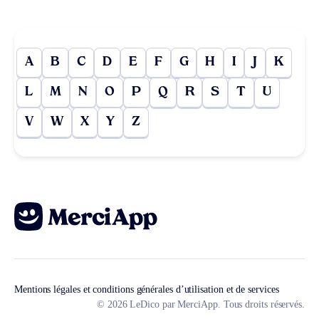
A
B
C
D
E
F
G
H
I
J
K
L
M
N
O
P
Q
R
S
T
U
V
W
X
Y
Z
Mentions légales et conditions générales d’utilisation et de services
© 2026 LeDico par MerciApp. Tous droits réservés.