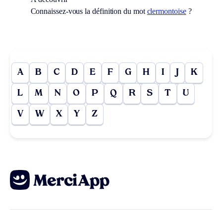
Connaissez-vous la définition du mot
clermontoise
?
A
B
C
D
E
F
G
H
I
J
K
L
M
N
O
P
Q
R
S
T
U
V
W
X
Y
Z