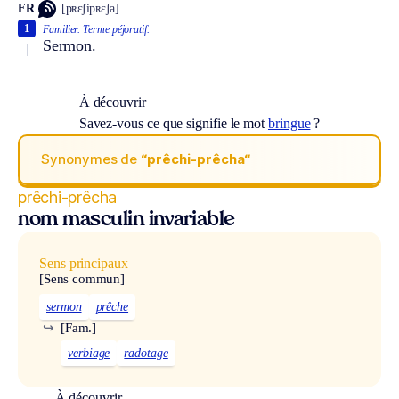
FR
[pʀɛʃipʀɛʃa]
1
Familier.
Terme péjoratif.
Sermon.
À découvrir
Savez-vous ce que signifie le mot
bringue
?
Synonymes de
“prêchi-prêcha“
prêchi-prêcha
nom masculin invariable
Sens principaux
[Sens commun]
sermon
prêche
↪
[Fam.]
verbiage
radotage
À découvrir