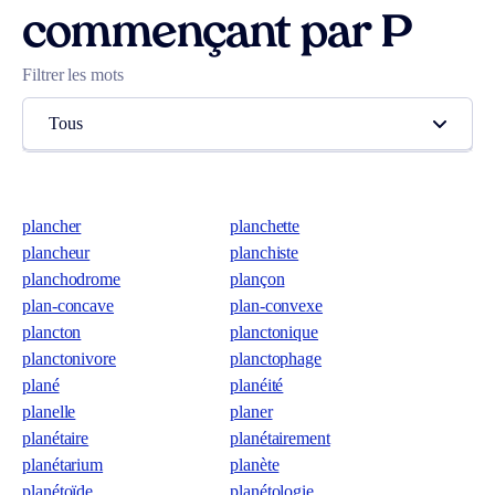
commençant par P
Filtrer les mots
Tous
plancher
planchette
plancheur
planchiste
planchodrome
plançon
plan-concave
plan-convexe
plancton
planctonique
planctonivore
planctophage
plané
planéité
planelle
planer
planétaire
planétairement
planétarium
planète
planétoïde
planétologie