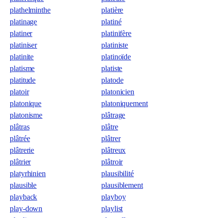
plathelminthe
platière
platinage
platiné
platiner
platinifère
platiniser
platiniste
platinite
platinoïde
platisme
platiste
platitude
platode
platoir
platonicien
platonique
platoniquement
platonisme
plâtrage
plâtras
plâtre
plâtrée
plâtrer
plâtrerie
plâtreux
plâtrier
plâtroir
platyrhinien
plausibilité
plausible
plausiblement
playback
playboy
play-down
playlist