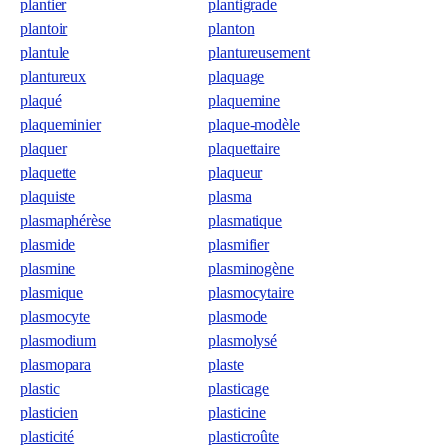
plantier
plantigrade
plantoir
planton
plantule
plantureusement
plantureux
plaquage
plaqué
plaquemine
plaqueminier
plaque-modèle
plaquer
plaquettaire
plaquette
plaqueur
plaquiste
plasma
plasmaphérèse
plasmatique
plasmide
plasmifier
plasmine
plasminogène
plasmique
plasmocytaire
plasmocyte
plasmode
plasmodium
plasmolysé
plasmopara
plaste
plastic
plasticage
plasticien
plasticine
plasticité
plasticroûte