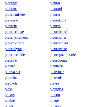
pleurage
pleural
pleurant
pleurard
pleure-misère
pleurer
pleurésie
pleurétique
pleureur
pleurite
pleurnichage
pleurnichard
pleurnichement
pleurnicher
pleurnicherie
pleurnicheur
pleurodynie
pleuronecte
pleuronectidé
pleuropneumonie
pleurote
pleurotomie
pleutre
pleutrerie
pleuvasser
pleuviner
pleuvioter
pleuvoir
pleuvoter
plèvre
plexi
plexiglas
plexus
pleyon
pliable
pliage
pliant
plicatile