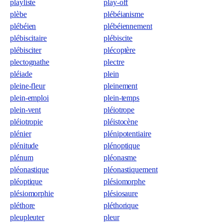
playliste
play-off
plèbe
plébéianisme
plébéien
plébéiennement
plébiscitaire
plébiscite
plébisciter
plécoptère
plectognathe
plectre
pléiade
plein
pleine-fleur
pleinement
plein-emploi
plein-temps
plein-vent
pléiotrope
pléiotropie
pléistocène
plénier
plénipotentiaire
plénitude
plénoptique
plénum
pléonasme
pléonastique
pléonastiquement
pléoptique
plésiomorphe
plésiomorphie
plésiosaure
pléthore
pléthorique
pleupleuter
pleur