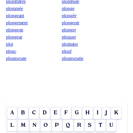
plombifère
plombure
plommée
plonge
plongeant
plongée
plongement
plongeoir
plongeon
plonger
plongeur
ploquer
plot
plotinien
plouc
plouf
ploutocrate
ploutocratie
A
B
C
D
E
F
G
H
I
J
K
L
M
N
O
P
Q
R
S
T
U