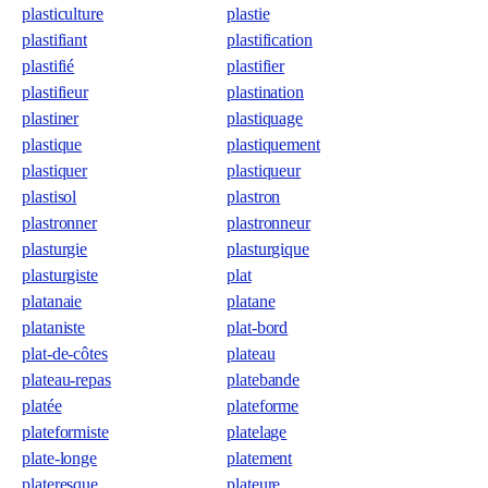
plasticulture
plastie
plastifiant
plastification
plastifié
plastifier
plastifieur
plastination
plastiner
plastiquage
plastique
plastiquement
plastiquer
plastiqueur
plastisol
plastron
plastronner
plastronneur
plasturgie
plasturgique
plasturgiste
plat
platanaie
platane
plataniste
plat-bord
plat-de-côtes
plateau
plateau-repas
platebande
platée
plateforme
plateformiste
platelage
plate-longe
platement
plateresque
plateure