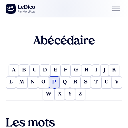
Aller au contenu
Abécédaire
A
B
C
D
E
F
G
H
I
J
K
L
M
N
O
P
Q
R
S
T
U
V
W
X
Y
Z
Les mots