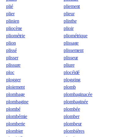
plié
pliement
plier
plieur
plinien
plinthe
pliocène
plioir
pliométrie
pliométrique
plion
plissage
plissé
plissement
plisser
plisseur
plissure
pliure
ploc
plocéidé
plogger
plogging
ploiement
plomb
plombage
plombaginacée
plombagine
plombaginée
plombé
plombée
plombémie
plomber
plomberie
plombeur
plombier
plombières