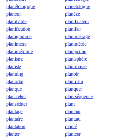
planétologique
planétologue
planeur
planèze
planifiable
planificateur
planification
planifier
planigramme
planimétrage
planimètre
planimétrie
planimétrique
planipenne
planisme
planisphère
planiste
plan-masse
planning
planoir
planorbe
plan-plan
planqué
planquer
plan-relief
plan-séquence
plansichter
plant
plantage
plantain
plantaire
plantard
plantation
planté
planter
planteur