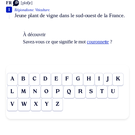
FR
[plɑ̃tje]
1
Régionalisme.
Viticulture.
Jeune plant de vigne dans le sud-ouest de la France.
À découvrir
Savez-vous ce que signifie le mot
couronnette
?
A
B
C
D
E
F
G
H
I
J
K
L
M
N
O
P
Q
R
S
T
U
V
W
X
Y
Z