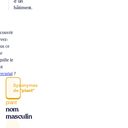
d’un
bâtiment.
couvrir
vez-
us ce
ue
gnifie le
ot
rcurial
?
Synonymes
de
“plant“
plant
nom
masculin