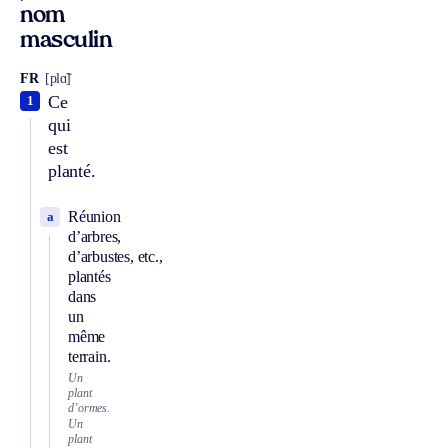
nom
masculin
FR
[plɑ̃]
Ce
1
qui
est
planté.
Réunion
a
d’arbres,
d’arbustes, etc.,
plantés
dans
un
même
terrain.
Un
plant
d’ormes.
Un
plant