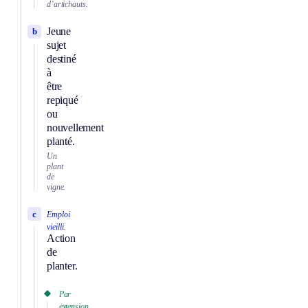
d’artichauts.
Jeune
b
sujet
destiné
à
être
repiqué
ou
nouvellement
planté.
Un
plant
de
vigne.
c
Emploi
vieilli.
Action
de
planter.
Par
extension.