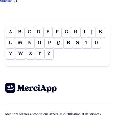
lonnement
?
A
B
C
D
E
F
G
H
I
J
K
L
M
N
O
P
Q
R
S
T
U
V
W
X
Y
Z
Mentions légales et conditions générales d’utilisation et de services